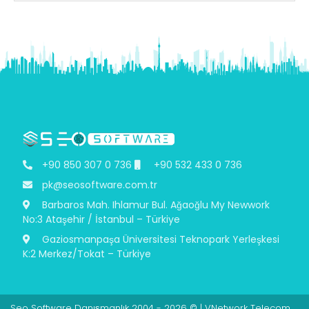
+90 850 307 0 736
+90 532 433 0 736
pk@seosoftware.com.tr
Barbaros Mah. Ihlamur Bul. Ağaoğlu My Newwork
No:3 Ataşehir / İstanbul – Türkiye
Gaziosmanpaşa Üniversitesi Teknopark Yerleşkesi
K:2 Merkez/Tokat – Türkiye
Seo Software Danışmanlık 2004 - 2026 © | VNetwork Telecom