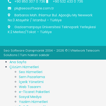
+90 850 307 0 736
+90 532 433 0 736
pk@seosoftware.com.tr
Barbaros Mah. Ihlamur Bul. Ağaoğlu My Newwork
No:3 Ataşehir / İstanbul – Türkiye
Gaziosmanpaşa Üniversitesi Teknopark Yerleşkesi
K:2 Merkez/Tokat – Türkiye
Seo Software Danışmanlık 2004 - 2026 © | VNetwork Telecom
Solutions | Tüm hakları saklıdır
Ana Sayfa
Çözüm Hizmetleri
Seo Hizmetleri
Sem Pazarlama
İçerik Yönetimi
Web Tasarım
e-Ticaret Paketleri
Sosyal Medya
Yazılım Hizmetleri