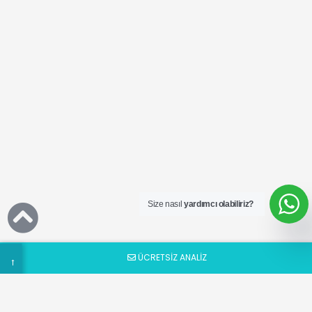
Ücretsiz
SEO
Analizi
Talep
Size nasıl
yardımcı olabiliriz?
Formu
ÜCRETSİZ ANALİZ
→