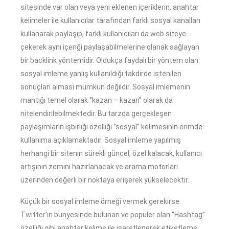
sitesinde var olan veya yeni eklenen içeriklerin, anahtar
kelimeler ile kullanıcılar tarafından farklı sosyal kanalları
kullanarak paylaşıp, farklı kullanıcıları da web siteye
çekerek aynı içeriği paylaşabilmelerine olanak sağlayan
bir backlink yöntemidir. Oldukça faydalı bir yöntem olan
sosyal imleme yanlış kullanıldığı takdirde istenilen
sonuçları alması mümkün değildir. Sosyal imlemenin
mantığı temel olarak ‘’kazan – kazan’’ olarak da
nitelendirilebilmektedir. Bu tarzda gerçekleşen
paylaşımların işbirliği özelliği ‘’sosyal’’ kelimesinin erimde
kullanıma açıklamaktadır. Sosyal imleme yapılmış
herhangi bir sitenin sürekli güncel, özel kalacak, kullanıcı
artışının zemini hazırlanacak ve arama motorları
üzerinden değerli bir noktaya erişerek yükselecektir.
Küçük bir sosyal imleme örneği vermek gerekirse
Twitter’ın bünyesinde bulunan ve popüler olan ‘’Hashtag’’
özelliği gibi anahtar kelime ile işaretlenerek etiketleme