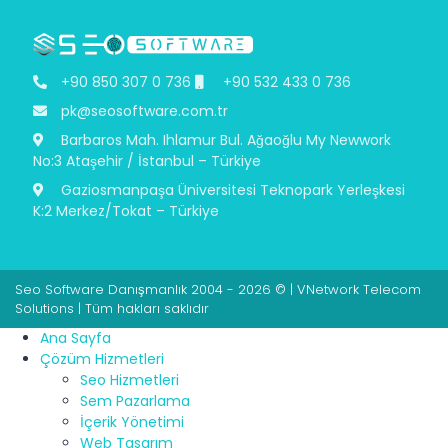
+90 850 307 0 736
+90 532 433 0 736
pk@seosoftware.com.tr
Barbaros Mah. Ihlamur Bul. Ağaoğlu My Newwork
No:3 Ataşehir / İstanbul – Türkiye
Gaziosmanpaşa Üniversitesi Teknopark Yerleşkesi
K:2 Merkez/Tokat – Türkiye
Seo Software Danışmanlık 2004 - 2026 © | VNetwork Telecom
Solutions | Tüm hakları saklıdır
Ana Sayfa
Çözüm Hizmetleri
Seo Hizmetleri
Sem Pazarlama
İçerik Yönetimi
Web Tasarım