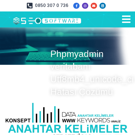
0850 307 0 736
Phpmyadmin
veritabanı
Utf8mb4_unicode_ci
Hatası Çözümü