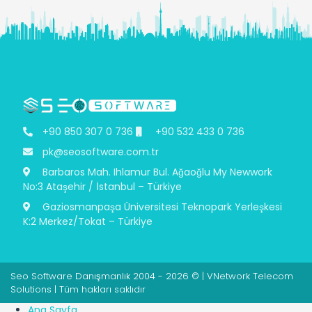
+90 850 307 0 736
+90 532 433 0 736
pk@seosoftware.com.tr
Barbaros Mah. Ihlamur Bul. Ağaoğlu My Newwork
No:3 Ataşehir / İstanbul – Türkiye
Gaziosmanpaşa Üniversitesi Teknopark Yerleşkesi
K:2 Merkez/Tokat – Türkiye
Seo Software Danışmanlık 2004 - 2026 © | VNetwork Telecom
Solutions | Tüm hakları saklıdır
Ana Sayfa