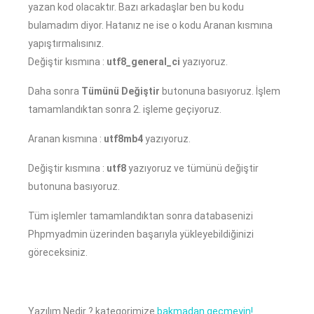
yazan kod olacaktır. Bazı arkadaşlar ben bu kodu
bulamadım diyor. Hatanız ne ise o kodu Aranan kısmına
yapıştırmalısınız.
Değiştir kısmına :
utf8_general_ci
yazıyoruz.
Daha sonra
Tümünü Değiştir
butonuna basıyoruz. İşlem
tamamlandıktan sonra 2. işleme geçiyoruz.
Aranan kısmına :
utf8mb4
yazıyoruz.
Değiştir kısmına :
utf8
yazıyoruz ve tümünü değiştir
butonuna basıyoruz.
Tüm işlemler tamamlandıktan sonra databasenizi
Phpmyadmin üzerinden başarıyla yükleyebildiğinizi
göreceksiniz.
Yazılım Nedir ? kategorimize
bakmadan geçmeyin!