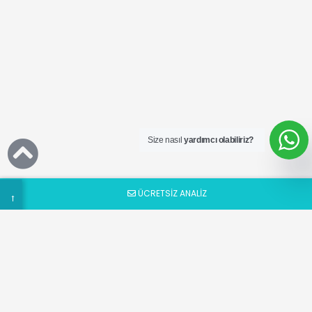
Ücretsiz
SEO
Analizi
Talep
Size nasıl
yardımcı olabiliriz?
Formu
ÜCRETSİZ ANALİZ
→