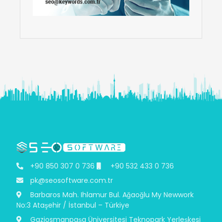
+90 850 307 0 736
+90 532 433 0 736
pk@seosoftware.com.tr
Barbaros Mah. Ihlamur Bul. Ağaoğlu My Newwork
No:3 Ataşehir / İstanbul – Türkiye
Gaziosmanpaşa Üniversitesi Teknopark Yerleşkesi