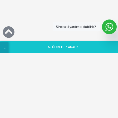
Ücretsiz
SEO
Analizi
Talep
Size nasıl
yardımcı olabiliriz?
Formu
ÜCRETSİZ ANALİZ
→