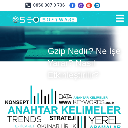
0850 307 0 736
Gzip Nedir? Ne İşe
Yarar? Nasıl
Etkinleştirilir?