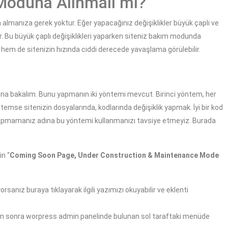
 Moduna Alınmalı mı?
a almanıza gerek yoktur. Eğer yapacağınız değişiklikler büyük çaplı ve
r. Bu büyük çaplı değişiklikleri yaparken siteniz bakım modunda
 hem de sitenizin hızında ciddi derecede yavaşlama görülebilir.
ğına bakalım. Bunu yapmanın iki yöntemi mevcut. Birinci yöntem, her
temse sitenizin dosyalarında, kodlarında değişiklik yapmak. İyi bir kod
 yapmamanız adına bu yöntemi kullanmanızı tavsiye etmeyiz. Burada
in “
Coming Soon Page, Under Construction & Maintenance Mode
rsanız buraya tıklayarak ilgili yazımızı okuyabilir ve eklenti
kten sonra worpress admin panelinde bulunan sol taraftaki menüde