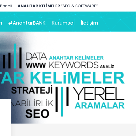
 Paneli
ANAHTAR KELİMELER
“SEO & SOFTWARE”
m
#AnahtarBANK
Kurumsal
İletişim