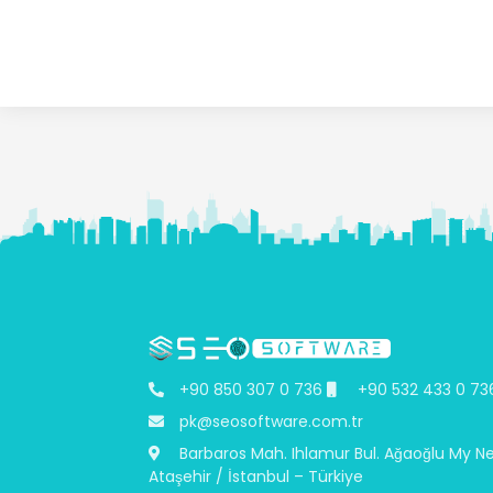
+90 850 307 0 736
+90 532 433 0 73
pk@seosoftware.com.tr
Barbaros Mah. Ihlamur Bul. Ağaoğlu My N
Ataşehir / İstanbul – Türkiye