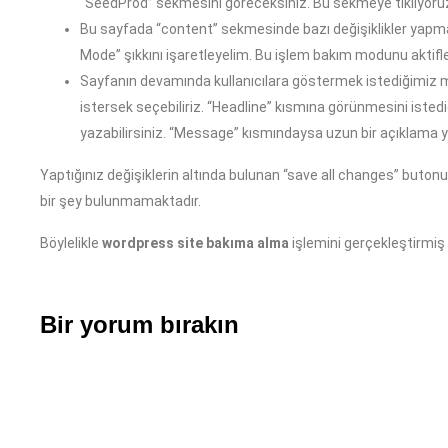
“SeedProd” sekmesini göreceksiniz. Bu sekmeye tıklıyoru
Bu sayfada “content” sekmesinde bazı değişiklikler yapm
Mode” şıkkını işaretleyelim. Bu işlem bakım modunu aktifle
Sayfanın devamında kullanıcılara göstermek istediğimiz m
istersek seçebiliriz. “Headline” kısmına görünmesini istedi
yazabilirsiniz. “Message” kısmındaysa uzun bir açıklama ya
Yaptığınız değişiklerin altında bulunan “save all changes” buto
bir şey bulunmamaktadır.
Böylelikle
wordpress site bakıma alma
işlemini gerçekleştirmiş 
Bir yorum bırakın