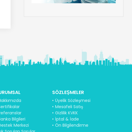
URUMSAL
SÖZLEŞMELER
Hakkımızda
Üyelik Sözleşmesi
ertifikalar
Mesafeli Satış
Referanslar
Gizlilik KVKK
anka Bilgileri
İptal & İade
Destek Merkezi
Ön Bilgilendirme
Sık Sorulan Sorular