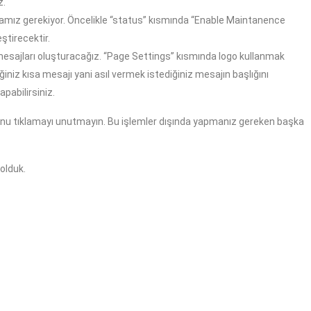
z.
amız gerekiyor. Öncelikle “status” kısmında “Enable Maintanence
ştirecektir.
esajları oluşturacağız. “Page Settings” kısmında logo kullanmak
ğiniz kısa mesajı yani asıl vermek istediğiniz mesajın başlığını
pabilirsiniz.
nunu tıklamayı unutmayın. Bu işlemler dışında yapmanız gereken başka
olduk.