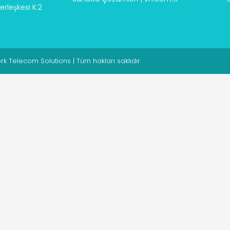
rleşkesi K:2
 Telecom Solutions | Tüm hakları saklıdır