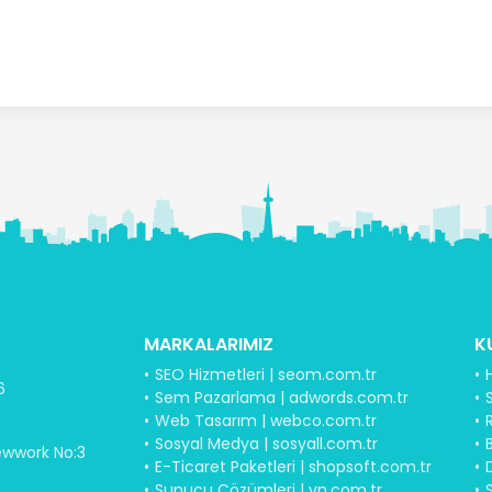
MARKALARIMIZ
K
SEO Hizmetleri | seom.com.tr
6
Sem Pazarlama | adwords.com.tr
S
Web Tasarım | webco.com.tr
Sosyal Medya | sosyall.com.tr
B
ewwork No:3
E-Ticaret Paketleri | shopsoft.com.tr
Sunucu Çözümleri | vn.com.tr