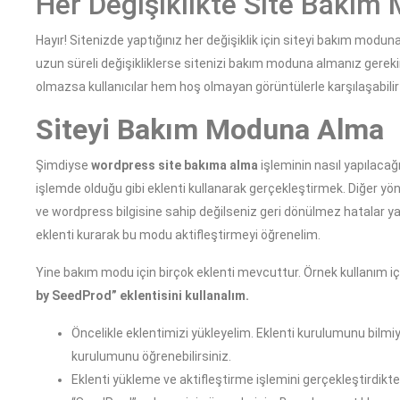
Her Değişiklikte Site Bakım
Hayır! Sitenizde yaptığınız her değişiklik için siteyi bakım modun
uzun süreli değişikliklerse sitenizi bakım moduna almanız gereki
olmazsa kullanıcılar hem hoş olmayan görüntülerle karşılaşabilir
Siteyi Bakım Moduna Alma
Şimdiyse
wordpress site bakıma alma
işleminin nasıl yapılaca
işlemde olduğu gibi eklenti kullanarak gerçekleştirmek. Diğer yön
ve wordpress bilgisine sahip değilseniz geri dönülmez hatalar
eklenti kurarak bu modu aktifleştirmeyi öğrenelim.
Yine bakım modu için birçok eklenti mevcuttur. Örnek kullanım iç
by SeedProd” eklentisini kullanalım.
Öncelikle eklentimizi yükleyelim. Eklenti kurulumunu bilmiyo
kurulumunu öğrenebilirsiniz.
Eklenti yükleme ve aktifleştirme işlemini gerçekleştirdi