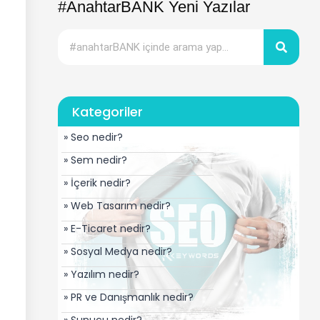
#AnahtarBANK Yeni Yazılar
Kategoriler
» Seo nedir?
» Sem nedir?
» İçerik nedir?
» Web Tasarım nedir?
» E-Ticaret nedir?
» Sosyal Medya nedir?
» Yazılım nedir?
» PR ve Danışmanlık nedir?
» Sunucu nedir?