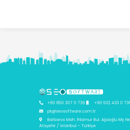
+90 850 307 0 736
+90 532 433 0 73
pk@seosoftware.com.tr
Barbaros Mah. Ihlamur Bul. Ağaoğlu My N
Ataşehir / İstanbul – Türkiye