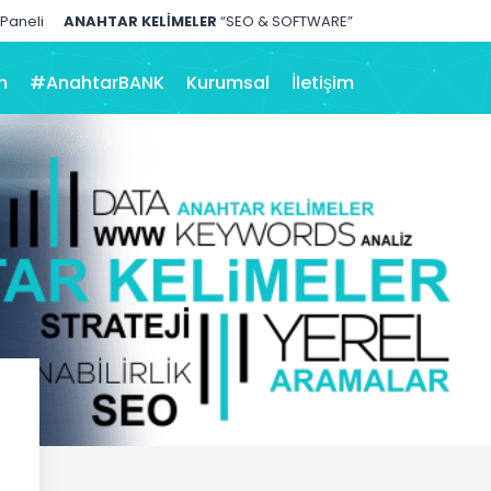
 Paneli
ANAHTAR KELİMELER
“SEO & SOFTWARE”
m
#AnahtarBANK
Kurumsal
İletişim