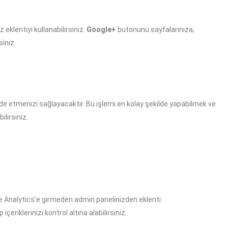
 eklentiyi kullanabilirsiniz.
Google+
butonunu sayfalarınıza,
siniz.
de etmenizi sağlayacaktır. Bu işlemi en kolay şekilde yapabilmek ve
ilirsiniz.
le Analytics’e girmeden admin panelinizden eklenti
çeriklerinizi kontrol altına alabilirsiniz.