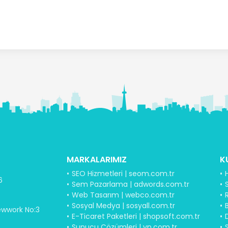
MARKALARIMIZ
K
SEO Hizmetleri | seom.com.tr
6
Sem Pazarlama | adwords.com.tr
S
Web Tasarım | webco.com.tr
Sosyal Medya | sosyall.com.tr
B
ewwork No:3
E-Ticaret Paketleri | shopsoft.com.tr
Sunucu Çözümleri | vn.com.tr