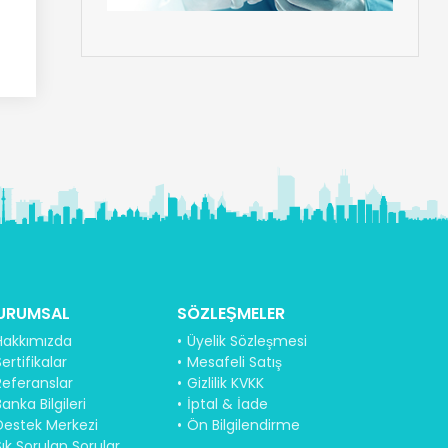
URUMSAL
SÖZLEŞMELER
Hakkımızda
Üyelik Sözleşmesi
ertifikalar
Mesafeli Satış
Referanslar
Gizlilik KVKK
anka Bilgileri
İptal & İade
Destek Merkezi
Ön Bilgilendirme
Sık Sorulan Sorular