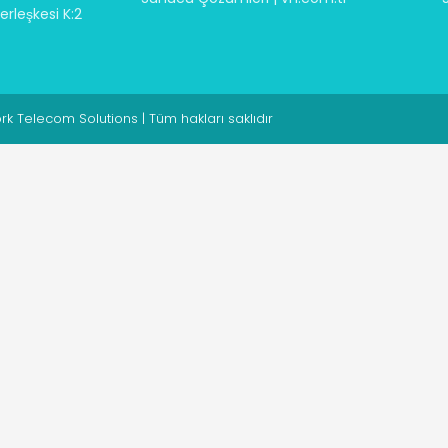
rleşkesi K:2
 Telecom Solutions | Tüm hakları saklıdır