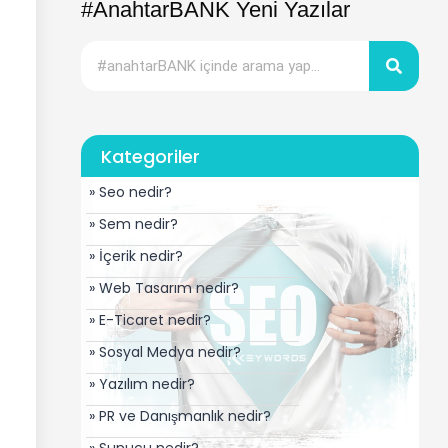
#AnahtarBANK Yeni Yazılar
Kategoriler
» Seo nedir?
» Sem nedir?
» İçerik nedir?
» Web Tasarım nedir?
» E-Ticaret nedir?
» Sosyal Medya nedir?
» Yazılım nedir?
» PR ve Danışmanlık nedir?
» Sunucu nedir?