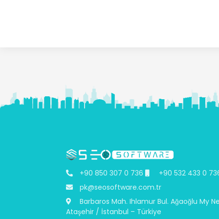
+90 850 307 0 736
+90 532 433 0 73
pk@seosoftware.com.tr
Barbaros Mah. Ihlamur Bul. Ağaoğlu My N
Ataşehir / İstanbul – Türkiye