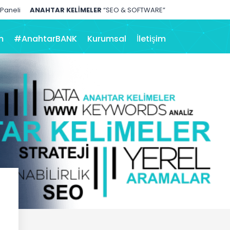
 Paneli
ANAHTAR KELİMELER
“SEO & SOFTWARE”
m
#AnahtarBANK
Kurumsal
İletişim