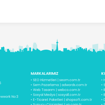
MARKALARIMIZ
K
SEO Hizmetleri | seom.com.tr
6
Sem Pazarlama | adwords.com.tr
S
Web Tasarım | webco.com.tr
Sosyal Medya | sosyall.com.tr
B
ewwork No:3
E-Ticaret Paketleri | shopsoft.com.tr
Sunucu Çözümleri | vn.com.tr