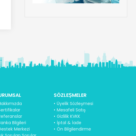
URUMSAL
SÖZLEŞMELER
Hakkımızda
Üyelik Sözleşmesi
ertifikalar
Mesafeli Satış
Referanslar
Gizlilik KVKK
anka Bilgileri
İptal & İade
Destek Merkezi
Ön Bilgilendirme
Sık Sorulan Sorular