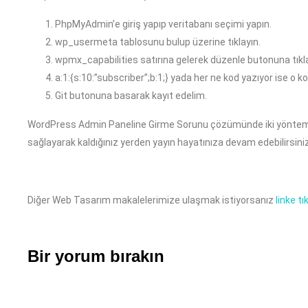
PhpMyAdmin’e giriş yapıp veritabanı seçimi yapın.
wp_usermeta tablosunu bulup üzerine tıklayın.
wpmx_capabilities satırına gelerek düzenle butonuna tıkla
a:1:{s:10:”subscriber”;b:1;} yada her ne kod yazıyor ise o 
Git butonuna basarak kayıt edelim.
WordPress Admin Paneline Girme Sorunu çözümünde iki yöntemden
sağlayarak kaldığınız yerden yayın hayatınıza devam edebilirsiniz
Diğer Web Tasarım makalelerimize ulaşmak istiyorsanız
linke tı
Bir yorum bırakın