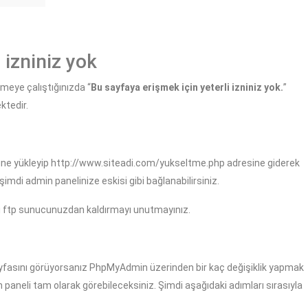
 izniniz yok
meye çalıştığınızda “
Bu sayfaya erişmek için yeterli izniniz yok.
”
ktedir.
lümüne yükleyip http://www.siteadi.com/yukseltme.php adresine giderek
di admin panelinize eskisi gibi bağlanabilirsiniz.
ı ftp sunucunuzdan kaldırmayı unutmayınız.
yfasını görüyorsanız PhpMyAdmin üzerinden bir kaç değişiklik yapmak
n paneli tam olarak görebileceksiniz. Şimdi aşağıdaki adımları sırasıyla