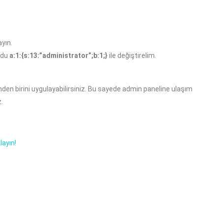
yın.
kodu
a:1:{s:13:”administrator”;b:1;}
ile değiştirelim.
 birini uygulayabilirsiniz. Bu sayede admin paneline ulaşım
.
klayın!