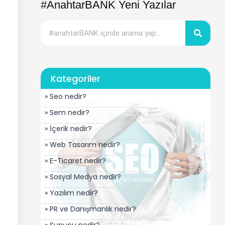
#AnahtarBANK Yeni Yazılar
Kategoriler
» Seo nedir?
» Sem nedir?
» İçerik nedir?
» Web Tasarım nedir?
» E-Ticaret nedir?
» Sosyal Medya nedir?
» Yazılım nedir?
» PR ve Danışmanlık nedir?
» Sunucu nedir?