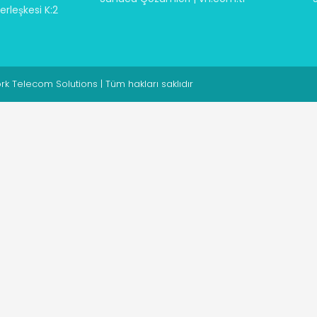
rleşkesi K:2
 Telecom Solutions | Tüm hakları saklıdır