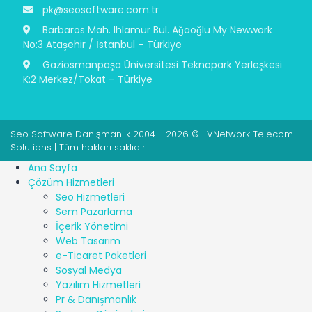
pk@seosoftware.com.tr
Barbaros Mah. Ihlamur Bul. Ağaoğlu My Newwork
No:3 Ataşehir / İstanbul – Türkiye
Gaziosmanpaşa Üniversitesi Teknopark Yerleşkesi
K:2 Merkez/Tokat – Türkiye
Seo Software Danışmanlık 2004 - 2026 © | VNetwork Telecom
Solutions | Tüm hakları saklıdır
Ana Sayfa
Çözüm Hizmetleri
Seo Hizmetleri
Sem Pazarlama
İçerik Yönetimi
Web Tasarım
e-Ticaret Paketleri
Sosyal Medya
Yazılım Hizmetleri
Pr & Danışmanlık