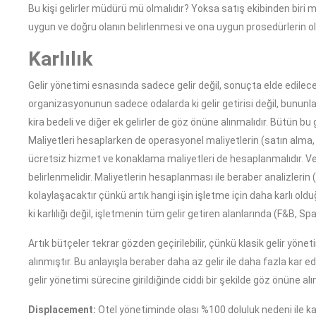
Bu kişi gelirler müdürü mü olmalıdır? Yoksa satış ekibinden biri m
uygun ve doğru olanın belirlenmesi ve ona uygun prosedürlerin ol
Karlılık
Gelir yönetimi esnasında sadece gelir değil, sonuçta elde edilece
organizasyonunun sadece odalarda ki gelir getirisi değil, bununla 
kira bedeli ve diğer ek gelirler de göz önüne alınmalıdır. Bütün bu
Maliyetleri hesaplarken de operasyonel maliyetlerin (satın alma, 
ücretsiz hizmet ve konaklama maliyetleri de hesaplanmalıdır. Ve 
belirlenmelidir. Maliyetlerin hesaplanması ile beraber analizlerin 
kolaylaşacaktır çünkü artık hangi işin işletme için daha karlı o
ki karlılığı değil, işletmenin tüm gelir getiren alanlarında (F&B, 
Artık bütçeler tekrar gözden geçirilebilir, çünkü klasik gelir yöneti
alınmıştır. Bu anlayışla beraber daha az gelir ile daha fazla kar e
gelir yönetimi sürecine girildiğinde ciddi bir şekilde göz önüne a
Displacement:
Otel yönetiminde olası %100 doluluk nedeni ile k