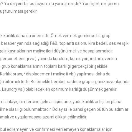
i? Ya da yeni bir pozisyon mu yaratılmalıdır? Yani işletme için en
uşturulması gerekir.
k karlılık daha da önemlidir. Örnek vermek gerekirse bir grup
beraber yanında sağladığı F&B, toplantı salonu kira bedeli, ses ve ışık
 gelir kaynaklarının maliyetleri düşünülmeli ve hesaplanmalıdır.
personel, enerji vs.) yanında kurulum, komisyon, indirim, verilen
grup konaklamalarının toplam karlılığı gerçekçi bir şekilde
(Karlılık oranı, *displacement maliyeti vb.) yapılması daha da
lduğu bilinmektedir. Bu örnekle beraber sadece grup organizasyonlarında
Spa, Laundry vs.) olabilecek en optimum karlılığı düşünmek gerekir.
mi anlayışının tersine gelir artışından ziyade karlılık artışı ön plana
dilme olasılığı bulunmaktadır. Dolayısı ile bahsi geçen bütün bu adımlar
lınmalı ve uygulamasına azami dikkat edilmelidir.
abul edilemeyen ve konfirmesi verilemeyen konaklamalar için