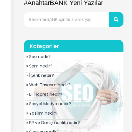
#AnahtarBANK Yeni Yazılar
Kategoriler
» Seo nedir?
» Sem nedir?
» İçerik nedir?
» Web Tasarım nedir?
» E-Ticaret nedir?
» Sosyal Medya nedir?
» Yazılım nedir?
» PR ve Danışmanlık nedir?
» Sunucu nedir?