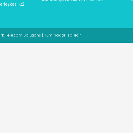
rleşkesi K:2
 Telecom Solutions | Tüm hakları saklıdır