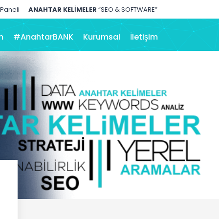
 Paneli
ANAHTAR KELİMELER
“SEO & SOFTWARE”
m
#AnahtarBANK
Kurumsal
İletişim