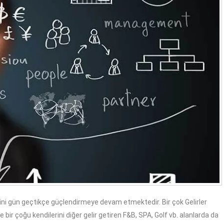
yerini gün geçtikçe güçlendirmeye devam etmektedir. Bir çok Gelirler
 bir çoğu kendilerini diğer gelir getiren F&B, SPA, Golf vb. alanlarda da