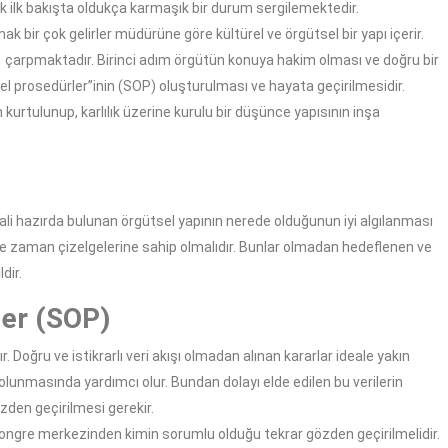
k ilk bakışta oldukça karmaşık bir durum sergilemektedir.
ak bir çok gelirler müdürüne göre kültürel ve örgütsel bir yapı içerir.
 çarpmaktadır. Birinci adım örgütün konuya hakim olması ve doğru bir
nel prosedürler”inin (SOP) oluşturulması ve hayata geçirilmesidir.
urtulunup, karlılık üzerine kurulu bir düşünce yapısının inşa
 hali hazırda bulunan örgütsel yapının nerede olduğunun iyi algılanması
e ve zaman çizelgelerine sahip olmalıdır. Bunlar olmadan hedeflenen ve
dir.
ler (SOP)
r. Doğru ve istikrarlı veri akışı olmadan alınan kararlar ideale yakın
p olunmasında yardımcı olur. Bundan dolayı elde edilen bu verilerin
zden geçirilmesi gerekir.
a kongre merkezinden kimin sorumlu olduğu tekrar gözden geçirilmelidir.