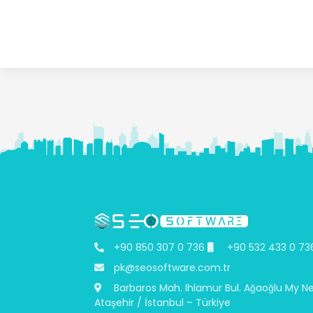
+90 850 307 0 736
+90 532 433 0 73
pk@seosoftware.com.tr
Barbaros Mah. Ihlamur Bul. Ağaoğlu My N
Ataşehir / İstanbul – Türkiye