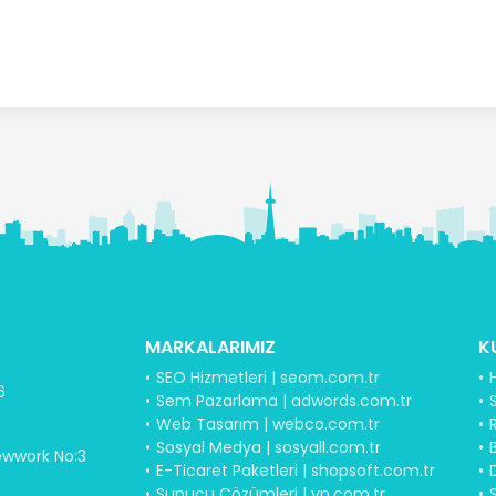
MARKALARIMIZ
K
SEO Hizmetleri | seom.com.tr
6
Sem Pazarlama | adwords.com.tr
S
Web Tasarım | webco.com.tr
Sosyal Medya | sosyall.com.tr
B
ewwork No:3
E-Ticaret Paketleri | shopsoft.com.tr
Sunucu Çözümleri | vn.com.tr