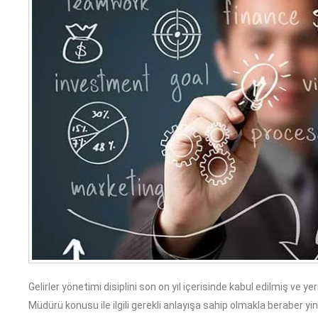
Gelirler yönetimi
disiplini son on yıl içerisinde kabul edilmiş ve 
Müdürü konusu ile ilgili gerekli anlayışa sahip olmakla beraber yine