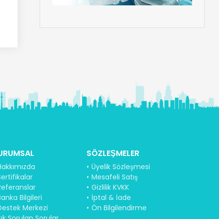
URUMSAL
SÖZLEŞMELER
Hakkımızda
Üyelik Sözleşmesi
ertifikalar
Mesafeli Satış
Referanslar
Gizlilik KVKK
anka Bilgileri
İptal & İade
Destek Merkezi
Ön Bilgilendirme
Sık Sorulan Sorular