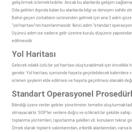
geliştirmek istemektedirler. Ancak bu alanlarda gelişim sağlama
Oda gelirleri dışında kalan bu alanlarda bilgi ve deneyim sahibi olm
Bahsi geçen zorlukların üstesinden gelmek için ana 3 adım göze
“yol haritası”nın hazırlanmasıdır. İkinci adım “standart operasyo
Üçüncü adım ise sadece gelir üzerine kurulu düşünce yapısından k
edilmesidir.
Yol Haritası
Gelecek odaklı özlü bir yol haritası oluşturabilmek için öncelikle
gerekir. Yol haritası, içerisinde hayata geçirilebilecek kalemler
istenen şeylerin elde edilmesi ve hayata geçirilmesi olanaklı değil
Standart Operasyonel Prosedür
Bilindiği üzere veriler gelirler yönetiminin temelini oluşturmaktadı
olmayacaktır. SOP’ler verilere doğru ve istikrarlı bir şekilde sahi
toplanma yöntemleri, raporlanma şekilleri vb. konuların tekrar gö
Örnek olarak toplantı salonlarından, etkinlik alanlarından, vars