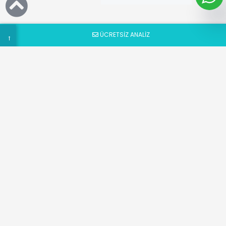
Formu
ÜCRETSİZ ANALİZ
→