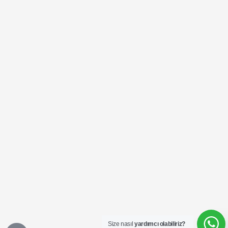
Ücretsiz
SEO
Analizi
Talep
Size nasıl
yardımcı olabiliriz?