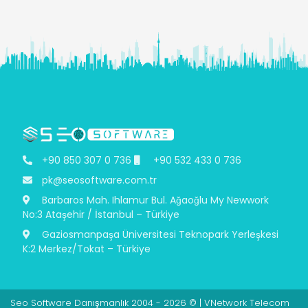
+90 850 307 0 736
+90 532 433 0 736
pk@seosoftware.com.tr
Barbaros Mah. Ihlamur Bul. Ağaoğlu My Newwork
No:3 Ataşehir / İstanbul – Türkiye
Gaziosmanpaşa Üniversitesi Teknopark Yerleşkesi
K:2 Merkez/Tokat – Türkiye
Seo Software Danışmanlık 2004 - 2026 © | VNetwork Telecom