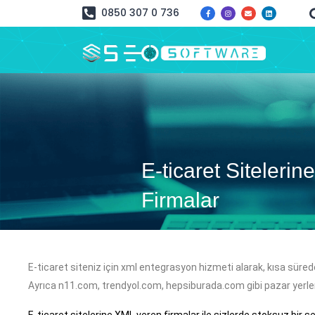
0850 307 0 736
E-ticaret Siteleri
Firmalar
E-ticaret siteniz için xml entegrasyon hizmeti alarak, kısa sürede
Ayrıca n11.com, trendyol.com, hepsiburada.com gibi pazar yerleri
E-ticaret sitelerine XML veren firmalar ile sizlerde stoksuz bir şe