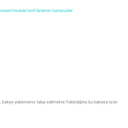
extension/module/xml1&name=tumurunler
L bakiye yüklemeniz talep edilmekte.Yüklediğiniz bu bakiyeyi ürün