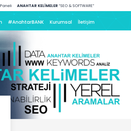
 Paneli
ANAHTAR KELİMELER
“SEO & SOFTWARE”
m
#AnahtarBANK
Kurumsal
İletişim