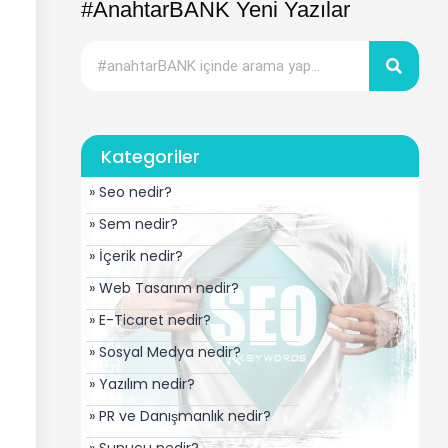
#AnahtarBANK Yeni Yazılar
Kategoriler
» Seo nedir?
» Sem nedir?
» İçerik nedir?
» Web Tasarım nedir?
» E-Ticaret nedir?
» Sosyal Medya nedir?
» Yazılım nedir?
» PR ve Danışmanlık nedir?
» Sunucu nedir?