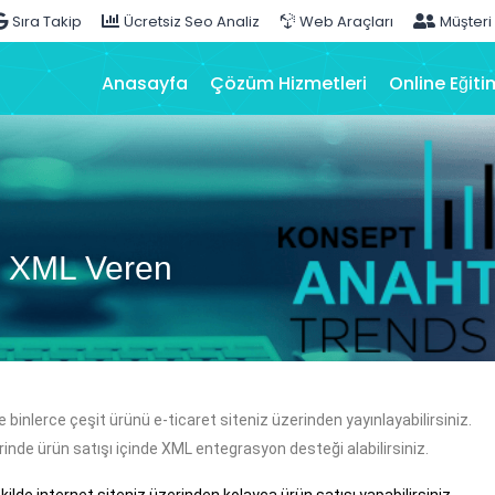
Sıra Takip
Ücretsiz Seo Analiz
Web Araçları
Müşteri
Anasayfa
Çözüm Hizmetleri
Online Eğiti
ne XML Veren
 binlerce çeşit ürünü e-ticaret siteniz üzerinden yayınlayabilirsiniz.
nde ürün satışı içinde XML entegrasyon desteği alabilirsiniz.
kilde internet siteniz üzerinden kolayca ürün satışı yapabilirsiniz.