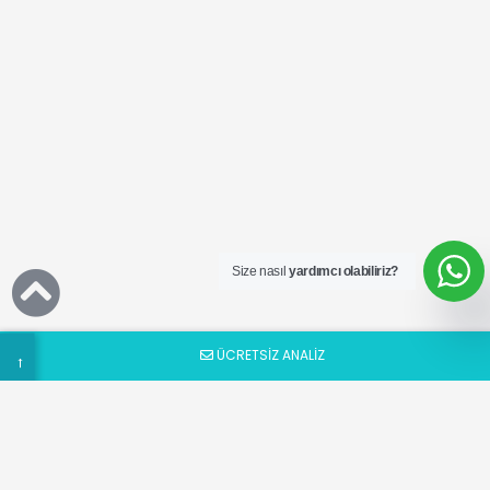
Ücretsiz
SEO
Analizi
Talep
Size nasıl
yardımcı olabiliriz?
Formu
ÜCRETSİZ ANALİZ
→