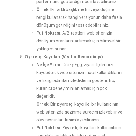
performans gösterdiğini belirleyebilirsiniz.
Örnek
: İki farklı başlık metni veya düğme
rengi kullanarak hangi versiyonun daha fazla
dönüşüm getirdiğini test edebilirsiniz.
Püf Noktası
: A/B testleri, web sitenizin
dönüşüm oranlarını artırmak için bilimsel bir
yaklaşım sunar.
Ziyaretçi Kayıtları (Visitor Recordings)
:
Ne İşe Yarar
: Crazy Egg, ziyaretçilerinizi
kaydederek web sitenizin nasıl kullandıklarını
ve hangi adımları izlediklerini gösterir. Bu,
kullanıcı deneyimini anlamak için çok
değerlidir.
Örnek
: Bir ziyaretçi kaydı ile, bir kullanıcının
web sitenizde gezinme sürecini izleyebilir ve
olası sorunları tanımlayabilirsiniz.
Püf Noktası
: Ziyaretçi kayıtları, kullanıcıların
yaşadığı zorlukları belirlemek ve web