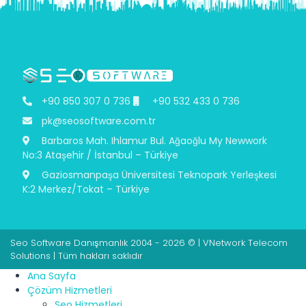
+90 850 307 0 736
+90 532 433 0 736
pk@seosoftware.com.tr
Barbaros Mah. Ihlamur Bul. Ağaoğlu My Newwork
No:3 Ataşehir / İstanbul – Türkiye
Gaziosmanpaşa Üniversitesi Teknopark Yerleşkesi
K:2 Merkez/Tokat – Türkiye
Seo Software Danışmanlık 2004 - 2026 © | VNetwork Telecom
Solutions | Tüm hakları saklıdır
Ana Sayfa
Çözüm Hizmetleri
Seo Hizmetleri