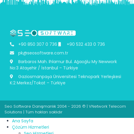
+90 850 307 0 736
+90 532 433 0 736
pk@seosoftware.com.tr
Barbaros Mah. Ihlamur Bul. Ağaoğlu My Newwork
No:3 Ataşehir / İstanbul – Türkiye
Gaziosmanpaşa Üniversitesi Teknopark Yerleşkesi
K:2 Merkez/Tokat – Türkiye
Seo Software Danışmanlık 2004 - 2026 © | VNetwork Telecom
Solutions | Tüm hakları saklıdır
Ana Sayfa
Çözüm Hizmetleri
Seo Hizmetleri