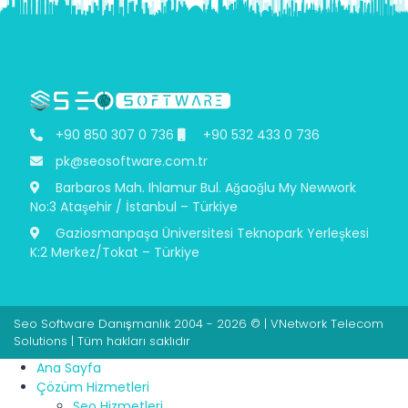
+90 850 307 0 736
+90 532 433 0 736
pk@seosoftware.com.tr
Barbaros Mah. Ihlamur Bul. Ağaoğlu My Newwork
No:3 Ataşehir / İstanbul – Türkiye
Gaziosmanpaşa Üniversitesi Teknopark Yerleşkesi
K:2 Merkez/Tokat – Türkiye
Seo Software Danışmanlık 2004 - 2026 © | VNetwork Telecom
Solutions | Tüm hakları saklıdır
Ana Sayfa
Çözüm Hizmetleri
Seo Hizmetleri